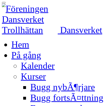
Dansverket
Hem
På gång
Kalender
Kurser
Bugg nybÃ¶rjare
Bugg fortsÃ¤ttning