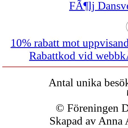
FÃ¶lj Dansve
10% rabatt mot uppvisand
Rabattkod vid webbkÃ
Antal unika besö
© Föreningen Da
Skapad av Anna 