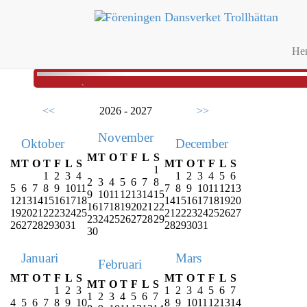
He
<<
2026 - 2027
>>
November
Oktober
December
M
T
O
T
F
L
S
M
T
O
T
F
L
S
M
T
O
T
F
L
S
1
1
2
3
4
1
2
3
4
5
6
2
3
4
5
6
7
8
5
6
7
8
9
10
11
7
8
9
10
11
12
13
9
10
11
12
13
14
15
12
13
14
15
16
17
18
14
15
16
17
18
19
20
16
17
18
19
20
21
22
19
20
21
22
23
24
25
21
22
23
24
25
26
27
23
24
25
26
27
28
29
26
27
28
29
30
31
28
29
30
31
30
Januari
Mars
Februari
M
T
O
T
F
L
S
M
T
O
T
F
L
S
M
T
O
T
F
L
S
1
2
3
1
2
3
4
5
6
7
1
2
3
4
5
6
7
4
5
6
7
8
9
10
8
9
10
11
12
13
14