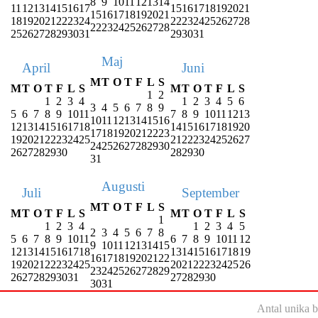
8
9
10
11
12
13
14
11
12
13
14
15
16
17
15
16
17
18
19
20
21
15
16
17
18
19
20
21
18
19
20
21
22
23
24
22
23
24
25
26
27
28
22
23
24
25
26
27
28
25
26
27
28
29
30
31
29
30
31
Maj
April
Juni
M
T
O
T
F
L
S
M
T
O
T
F
L
S
M
T
O
T
F
L
S
1
2
1
2
3
4
1
2
3
4
5
6
3
4
5
6
7
8
9
5
6
7
8
9
10
11
7
8
9
10
11
12
13
10
11
12
13
14
15
16
12
13
14
15
16
17
18
14
15
16
17
18
19
20
17
18
19
20
21
22
23
19
20
21
22
23
24
25
21
22
23
24
25
26
27
24
25
26
27
28
29
30
26
27
28
29
30
28
29
30
31
Augusti
Juli
September
M
T
O
T
F
L
S
M
T
O
T
F
L
S
M
T
O
T
F
L
S
1
1
2
3
4
1
2
3
4
5
2
3
4
5
6
7
8
5
6
7
8
9
10
11
6
7
8
9
10
11
12
9
10
11
12
13
14
15
12
13
14
15
16
17
18
13
14
15
16
17
18
19
16
17
18
19
20
21
22
19
20
21
22
23
24
25
20
21
22
23
24
25
26
23
24
25
26
27
28
29
26
27
28
29
30
31
27
28
29
30
30
31
Antal unika 