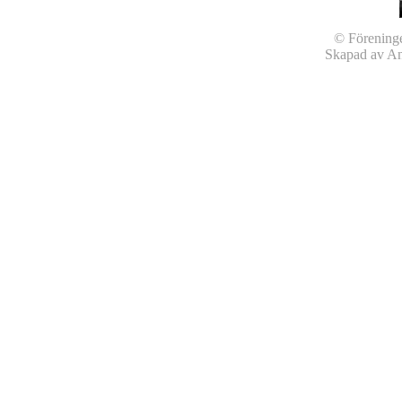
© Föreninge
Skapad av An